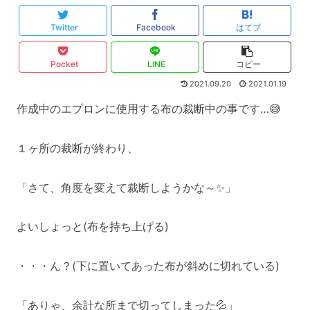
Twitter
Facebook
はてブ
Pocket
LINE
コピー
2021.09.20
2021.01.19
作成中のエプロンに使用する布の裁断中の事です…😅
１ヶ所の裁断が終わり、
「さて、角度を変えて裁断しようかな～✨」
よいしょっと(布を持ち上げる)
・・・ん？(下に置いてあった布が斜めに切れている)
「ありゃ、余計な所まで切ってしまった💦」