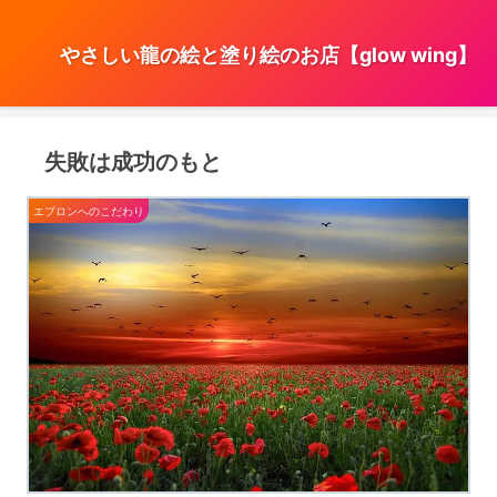
やさしい龍の絵と塗り絵のお店【glow wing】
失敗は成功のもと
エプロンへのこだわり