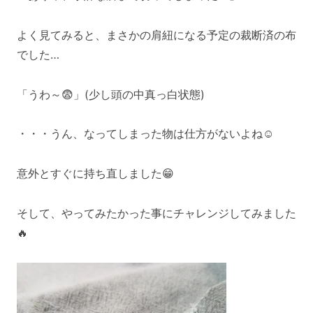
よく見てみると、まさかの肩紐になる予定の裁断済の布
でした…
「うわ～😨」(少し頭の中真っ白状態)
・・・うん、なってしまった物は仕方がないよね☺️
意外とすぐに持ち直しました😁
そして、やってみたかった事にチャレンジしてみました
🔥