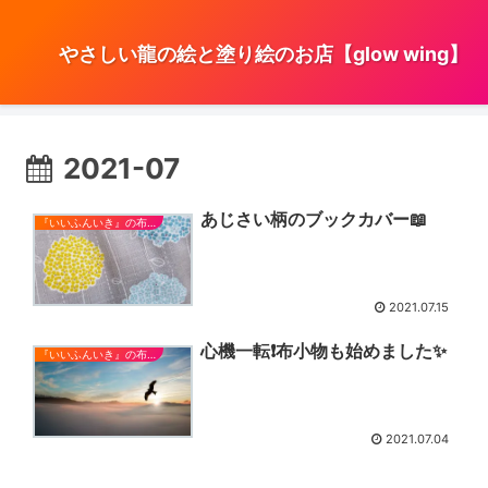
やさしい龍の絵と塗り絵のお店【glow wing】
2021-07
あじさい柄のブックカバー📖
『いいふんいき』の布小物
2021.07.15
心機一転❗布小物も始めました✨
『いいふんいき』の布小物
2021.07.04