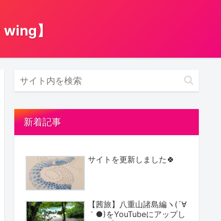
ing】
新着記事
サイトを更新しました🍀
【茜旅】八重山諸島編ヽ(´∀
｀●)をYouTubeにアップし