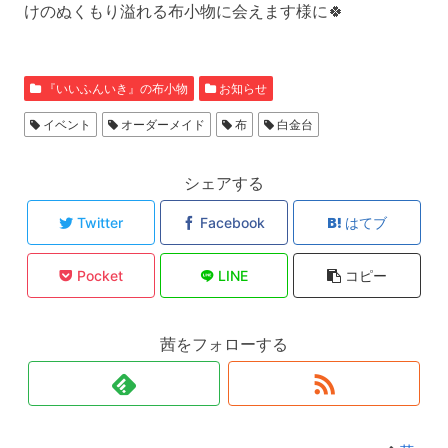
けのぬくもり溢れる布小物に会えます様に🍀
『いいふんいき』の布小物
お知らせ
イベント
オーダーメイド
布
白金台
シェアする
Twitter
Facebook
はてブ
Pocket
LINE
コピー
茜をフォローする