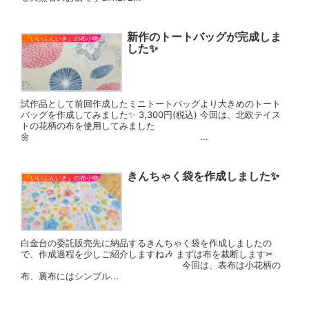
新作のトートバッグが完成しま
『いいふんいき』の布小物
した✨
試作品として前回作成したミニトートバッグより大きめのトート
バッグを作成してみました✨ 3,300円(税込) 今回は、北欧テイス
トの花柄の布を使用してみました
🌼 ...
きんちゃく袋を作成しました✨
『いいふんいき』の布小物
白金台の委託販売先に納品するきんちゃく袋を作成しましたの
で、作成過程を少しご紹介しますね🎶 まずは布を裁断します✂
今回は、表布は小花柄の
布、裏布にはシンプル...