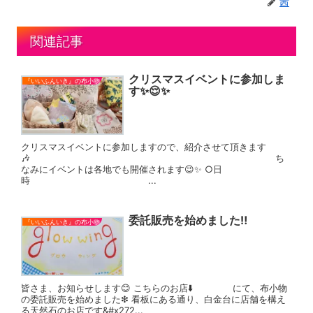
茜
関連記事
クリスマスイベントに参加しま
『いいふんいき』の布小物
す✨😌✨
クリスマスイベントに参加しますので、紹介させて頂きます
🎶 ち
なみにイベントは各地でも開催されます😉✨ ○日
時 ...
委託販売を始めました‼
『いいふんいき』の布小物
皆さま、お知らせします😊 こちらのお店⬇️ にて、布小物
の委託販売を始めました❇ 看板にある通り、白金台に店舗を構え
る天然石のお店です&#x272...