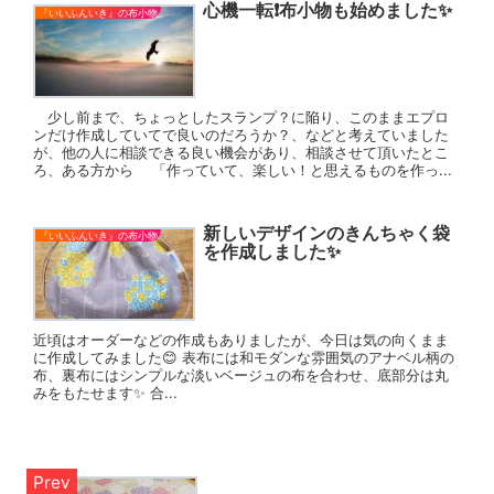
心機一転❗布小物も始めました✨
『いいふんいき』の布小物
少し前まで、ちょっとしたスランプ？に陥り、このままエプロ
ンだけ作成していてで良いのだろうか？、などと考えていました
が、他の人に相談できる良い機会があり、相談させて頂いたとこ
ろ、ある方から 「作っていて、楽しい！と思えるものを作っ...
新しいデザインのきんちゃく袋
『いいふんいき』の布小物
を作成しました✨
近頃はオーダーなどの作成もありましたが、今日は気の向くまま
に作成してみました😊 表布には和モダンな雰囲気のアナベル柄の
布、裏布にはシンプルな淡いベージュの布を合わせ、底部分は丸
みをもたせます✨ 合...