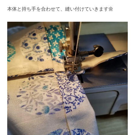
本体と持ち手を合わせて、縫い付けていきます🌼