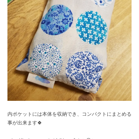
内ポケットには本体を収納でき、コンパクトにまとめる
事が出来ます🍀