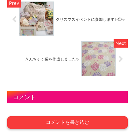
クリスマスイベントに参加します✨😌✨
きんちゃく袋を作成しました✨
コメント
コメントを書き込む