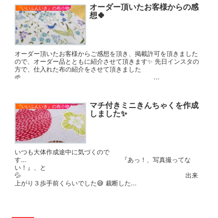
オーダー頂いたお客様からの感
『いいふんいき』の布小物
想🍀
オーダー頂いたお客様からご感想を頂き、掲載許可を頂きました
ので、オーダー品とともに紹介させて頂きます✨ 先日インスタの
方で、仕入れた布の紹介をさせて頂きました
🌱 ...
マチ付きミニきんちゃくを作成
『いいふんいき』の布小物
しました✨
いつも大体作成途中に気づくので
す… 『あっ！、写真撮ってな
い！』、と
💦 出来
上がり３歩手前くらいでした😅 裁断した...