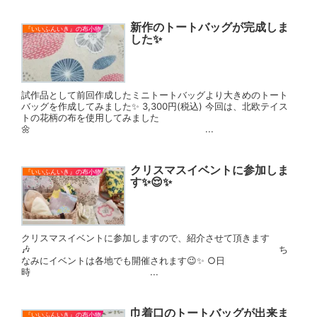
新作のトートバッグが完成しま
『いいふんいき』の布小物
した✨
試作品として前回作成したミニトートバッグより大きめのトート
バッグを作成してみました✨ 3,300円(税込) 今回は、北欧テイス
トの花柄の布を使用してみました
🌼 ...
クリスマスイベントに参加しま
『いいふんいき』の布小物
す✨😌✨
クリスマスイベントに参加しますので、紹介させて頂きます
🎶 ち
なみにイベントは各地でも開催されます😉✨ ○日
時 ...
巾着口のトートバッグが出来ま
『いいふんいき』の布小物