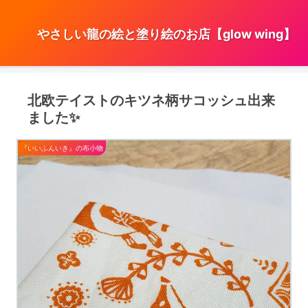
やさしい龍の絵と塗り絵のお店【glow wing】
北欧テイストのキツネ柄サコッシュ出来
ました✨
『いいふんいき』の布小物