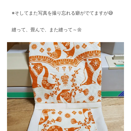
※そしてまた写真を撮り忘れる癖がでてますが😅
縫って、畳んで、また縫って～🌼